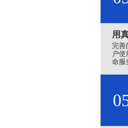
用
完善
户使
命服
的赞
0