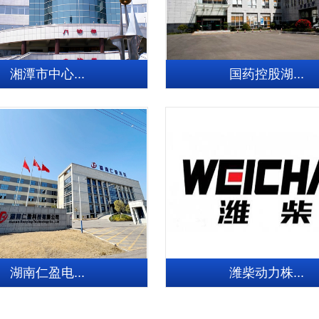
湘潭市中心...
国药控股湖...
湖南仁盈电...
潍柴动力株...