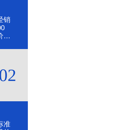
经销
0
价格
02
标准