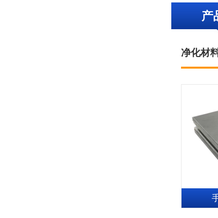
产
净化材