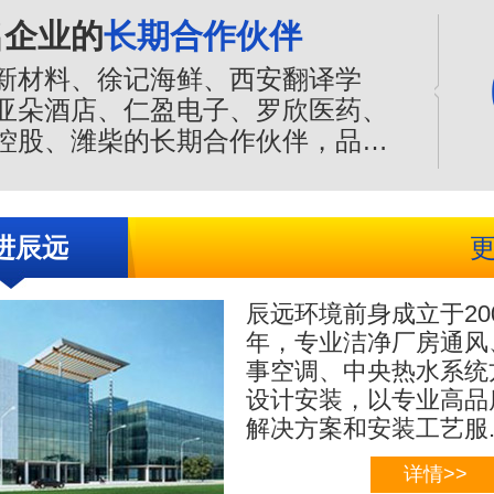
保证。
名企业的
长期合作伙伴
新材料、徐记海鲜、西安翻译学
亚朵酒店、仁盈电子、罗欣医药、
控股、潍柴的长期合作伙伴，品质
值得信赖，是您净化空调的合作伙
进辰远
辰远环境前身成立于20
年，专业
洁净厂房通风
事空调、中央热水系统
设计安装，以专业高品
解决方案和安装工艺服..
详情>>