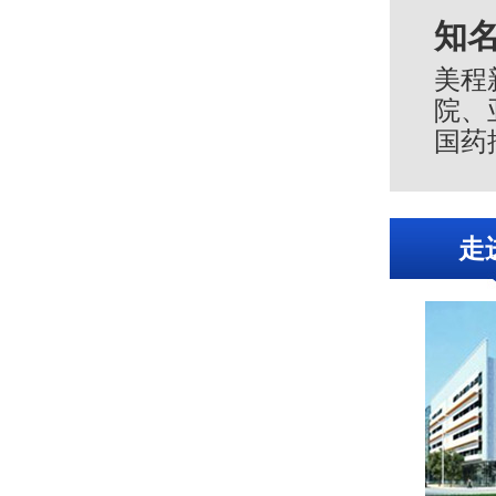
知
美程
院、
国药
服务
伴。
走