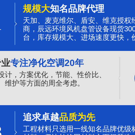
规模大
知名品牌代理
1
天加、麦克维尔、盾安、维克授权
商，辰远环境风机盘管设备现货300
台，库存规模大、进场速度更快，
更有优势。
专业
专注净化空调20年
设计，方案优化，节能、性价比、
、维护等方面的周全考虑。
追求卓越
品质为先
3
工程材料只选用一线知名品牌优级