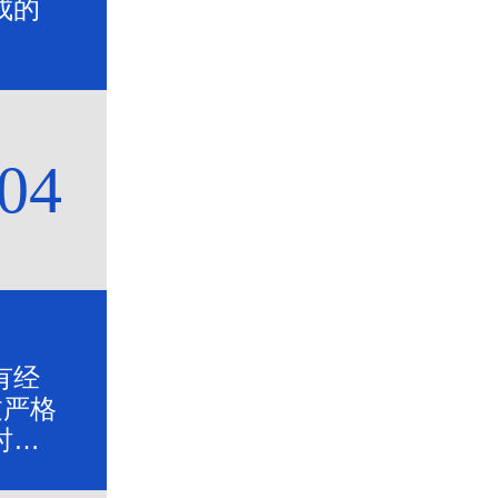
成的
04
有经
过严格
时全
靠的