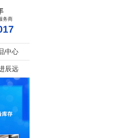
年
服务商
017
品中心
进辰远