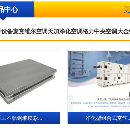
品中心
料设备
麦克维尔空调
天加净化空调
格力中央空调
大金
手工不锈钢玻镁彩...
净化型组合式空气..