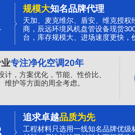
规模大
知名品牌代理
1
天加、麦克维尔、盾安、维克授权
商，辰远环境风机盘管设备现货300
台，库存规模大、进场速度更快，
更有优势。
专业
专注净化空调20年
设计，方案优化，节能、性价比、
、维护等方面的周全考虑。
追求卓越
品质为先
3
工程材料只选用一线知名品牌优级