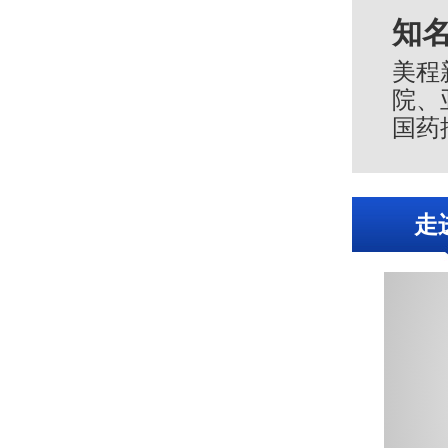
知
美程
院、
国药
服务
伴。
走