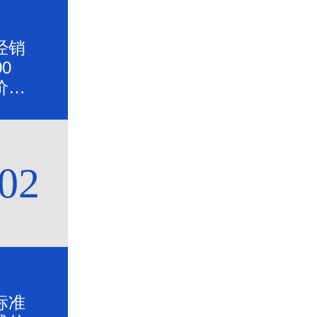
经销
0
价格
02
标准