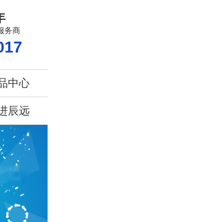
年
服务商
017
品中心
进辰远