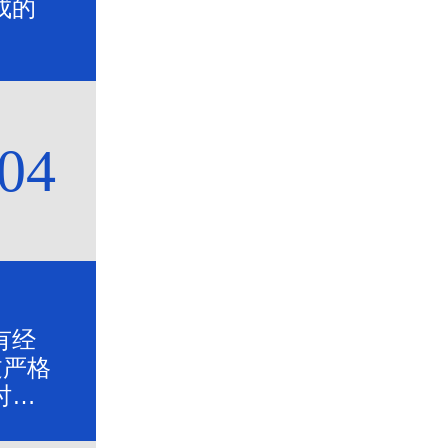
成的
04
有经
过严格
时全
靠的