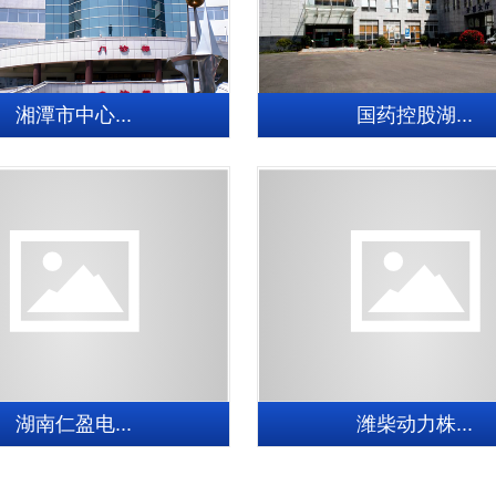
湘潭市中心...
国药控股湖...
湖南仁盈电...
潍柴动力株...