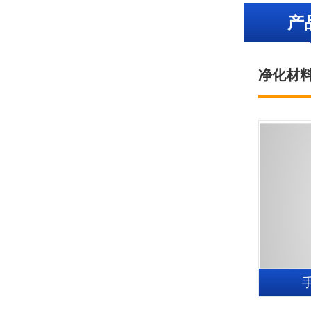
产
净化材