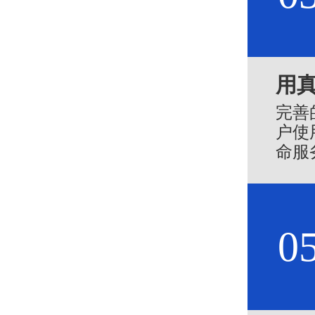
用
完善
户使
命服
的赞
0