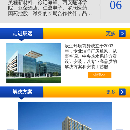
06
美程新材料、徐记海鲜、西安翻译学
院、亚朵酒店、仁盈电子、罗欣医药、
国药控股、潍柴的长期合作伙伴，品质
服务值得信赖，是您净化空调的合作伙
伴。
走进辰远
更多
辰远环境前身成立于2003
年，专业
洁净厂房通风、
从
事空调、中央热水系统方案
设计安装，以专业高品质的
解决方案和安装工艺服...
详情>>
解决方案
更多