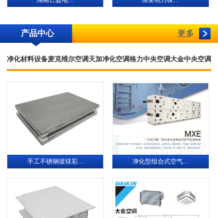
湖南仁盈电...
潍柴动力株...
产品中心
更多
净化材料设备
麦克维尔空调
天加净化空调
格力中央空调
大金中央空调
手工不锈钢玻镁彩...
净化型组合式空气...